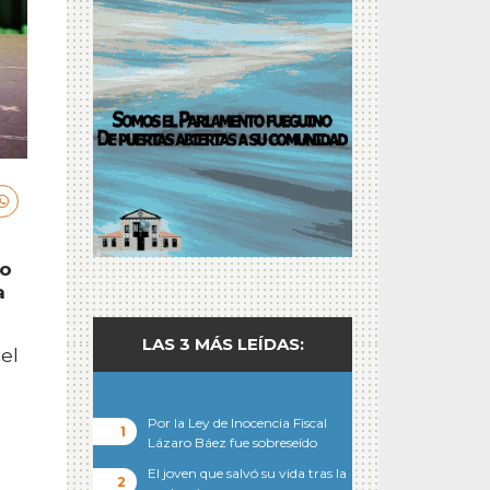
mo
a
LAS 3 MÁS LEÍDAS:
el
Por la Ley de Inocencia Fiscal
Lázaro Báez fue sobreseído
El joven que salvó su vida tras la