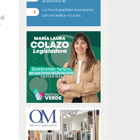
avalancha se…
La Municipalidad acompaña
con la tarjeta +U a los…
tó
e