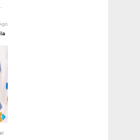
 Ago
ia
el