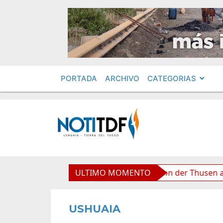
PORTADA
ARCHIVO
CATEGORIAS
viana”, afirmó Becerra
ULTIMO MOMENTO
Von der Thusen anunció la con
USHUAIA