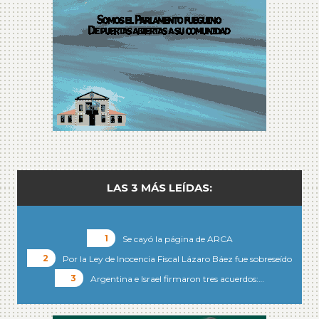
LAS 3 MÁS LEÍDAS:
Se cayó la página de ARCA
Por la Ley de Inocencia Fiscal Lázaro Báez fue sobreseído
Argentina e Israel firmaron tres acuerdos:…