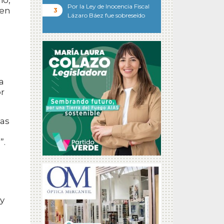
io,
Por la Ley de Inocencia Fiscal
 en
Lázaro Báez fue sobreseído
a
or
tas
”.
 y