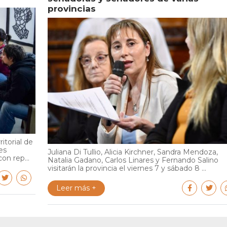
provincias
itorial de
es
Juliana Di Tullio, Alicia Kirchner, Sandra Mendoza,
on rep...
Natalia Gadano, Carlos Linares y Fernando Salino
visitarán la provincia el viernes 7 y sábado 8 ...
Leer más +