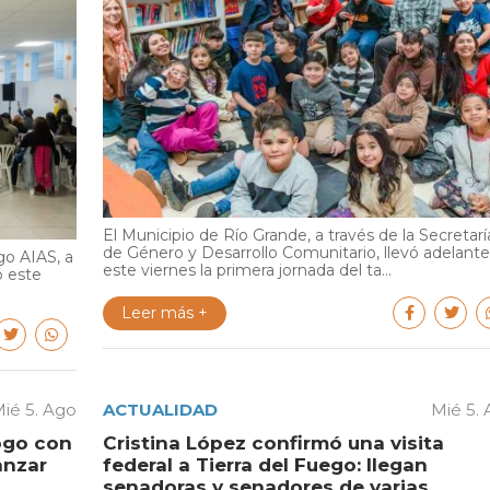
El Municipio de Río Grande, a través de la Secretarí
de Género y Desarrollo Comunitario, llevó adelante
go AIAS, a
este viernes la primera jornada del ta...
ó este
Leer más +
ié 5. Ago
ACTUALIDAD
Mié 5.
logo con
Cristina López confirmó una visita
anzar
federal a Tierra del Fuego: llegan
senadoras y senadores de varias