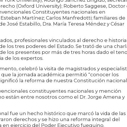
ork University); Rodrigo Sánchez Brígido, secretar
erecho (Oxford University); Roberto Saggese, Doctor
onvencionales Constituyentes nacionales en
Esteban Martínez; Carlos Manfredotti; familiares de
e José Estabillo, Dra. María Teresa Méndez y César
ados, profesionales vinculados al derecho e historia
e los tres poderes del Estado. Se trató de una charl
de los presentes por más de tres horas dado el ten
ia de los expertos.
amento, celebró la visita de magistrados y especialis
o que la jornada académica permitió “conocer los
significó la reforma de nuestra Constitución nacional
vencionales constituyentes nacionales y mención
 no están entre nosotros como el Dr. Jorge Amena y
onal fue un hecho histórico que marcó la vida de las
aron derechos y se hizo una reforma integral del
 en ejercicio del Poder Ejecutivo fueguino.