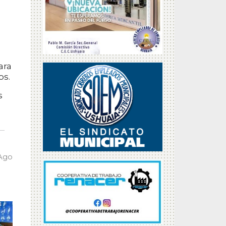
ara
os.
s
 Ago