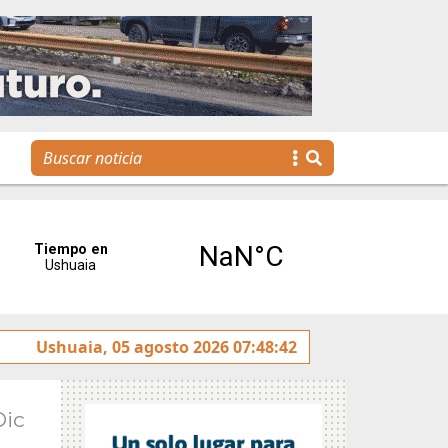
gando a derribar barreras" para promover la accesibilidad des
Ushuaia, 05 agosto 2026 07:48:42
Dic