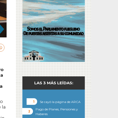
vo
ta
LAS 3 MÁS LEÍDAS:
ia
ío
Se cayó la página de ARCA
 la
Pago de Planes, Pensiones y
Haberes