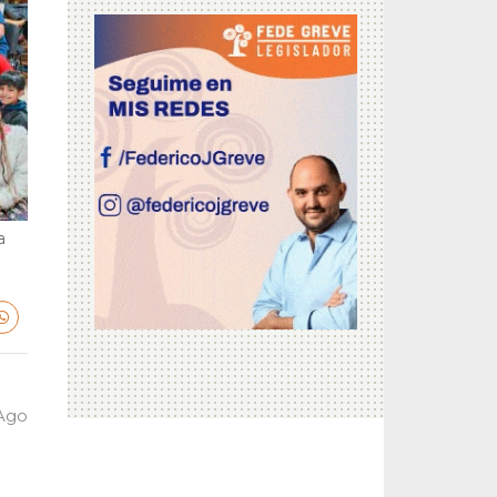
a
 Ago