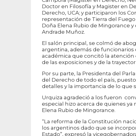
Cámpora (Magister en Derecho, New Y
Doctor en Filosofía y Magister en D
Derecho, UCA; y participaron los C
representación de Tierra del Fuego 
Doña Elena Rubio de Mingorance y d
Andrade Muñoz.
El salón principal, se colmó de abog
argentina, además de funcionarios d
académica que concitó la atención 
de las exposiciones y de la trayector
Por su parte, la Presidenta del Parl
del Derecho de todo el país, puest
detalles y la importancia de lo que 
Urquiza agradeció a los fueron con
especial hizo acerca de quienes ya
Elena Rubio de Mingorance.
“La reforma de la Constitución naci
los argentinos dado que se incorpor
Estado”, expresó la vicegobernadora