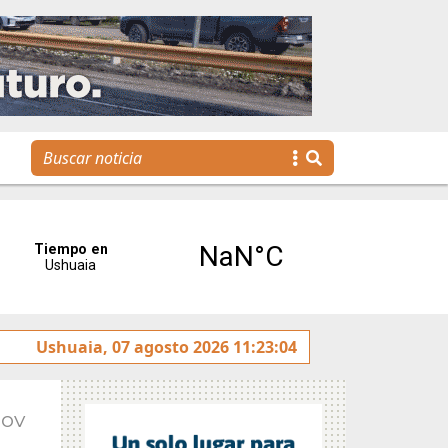
rotulado sobre la avenida Héroes de Malvinas
Ushuaia, 07 agosto 2026 11:23:04
Gobiern
Nov