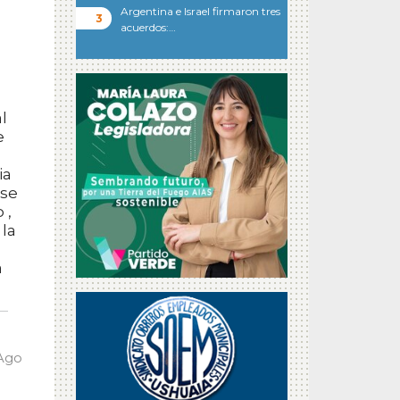
Argentina e Israel firmaron tres
acuerdos:…
l
e
ia
 se
 ,
la
a
 Ago