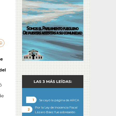
de
del
LAS 3 MÁS LEÍDAS:
ó
de
Se cayó la página de ARCA
Por la Ley de Inocencia Fiscal
Lázaro Báez fue sobreseído