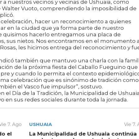
r a nuestros vecinos y vecinas de Ushuaia, como
e Walter Vuoto, comprendiendo la imposibilidad de
plicó.
 celebración, hacer un reconocimiento a quienes
lar en la ciudad que ya forma parte de nuestro
que quisimos hacerlo entregamos una placa de
ijos, sus nietos. Nos encontramos en el monumento a
 Rosas, les hicimos entrega del reconocimiento y fu
 indicó también que mantuvo una charla con la famil
zación de la próxima fiesta del Caballo Fueguino que
mpre y cuando lo permita el contexto epidemiológico
ima celebración que es sinónimo de tradición como 
mbién el Vasco fue impulsor”, sostuvo.
l Día de la Tradición, la Municipalidad de Ushuai
 en sus redes sociales durante toda la jornada.
Vie 7. Ago
USHUAIA
Vie 7.
do el
La Municipalidad de Ushuaia continúa