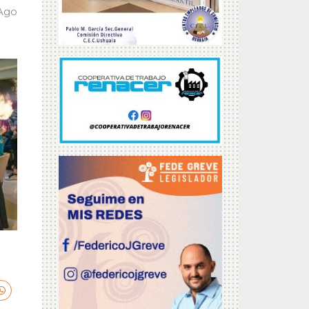
 Ago
a