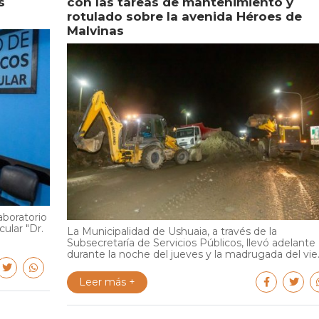
s
con las tareas de mantenimiento y
rotulado sobre la avenida Héroes de
Malvinas
aboratorio
cular "Dr.
La Municipalidad de Ushuaia, a través de la
Subsecretaría de Servicios Públicos, llevó adelante
durante la noche del jueves y la madrugada del vie..
Leer más +