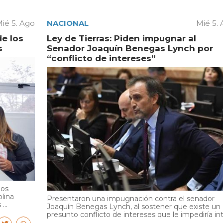
ié 5. Ago
NACIONAL
Mié 5.
de los
Ley de Tierras: Piden impugnar al
s
Senador Joaquín Benegas Lynch por
“conflicto de intereses”
ios
olina
Presentaron una impugnación contra el senador
...
Joaquín Benegas Lynch, al sostener que existe un
presunto conflicto de intereses que le impediría int.