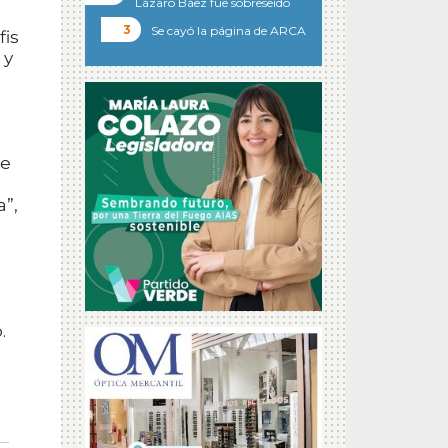
Lázaro Báez fue sobreseído
Se cayó la página de ARCA
fis
 y
de
a”,
.