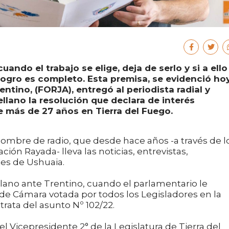
do el trabajo se elige, deja de serlo y si a ello
logro es completo. Esta premisa, se evidenció ho
ntino, (FORJA), entregó al periodista radial y
llano la resolución que declara de interés
de más de 27 años en Tierra del Fuego.
hombre de radio, que desde hace años -a través de l
n Rayada- lleva las noticias, entrevistas,
tes de Ushuaia.
lano ante Trentino, cuando el parlamentario le
 de Cámara votada por todos los Legisladores en la
trata del asunto Nº 102/22.
el Vicepresidente 2° de la Legislatura de Tierra del