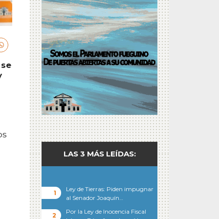
 se
y
os
LAS 3 MÁS LEÍDAS:
Ley de Tierras: Piden impugnar
al Senador Joaquín…
Por la Ley de Inocencia Fiscal