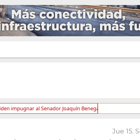
ugnar al Senador Joaquín Benegas Lynch por “conflicto de in
Jue 15. 