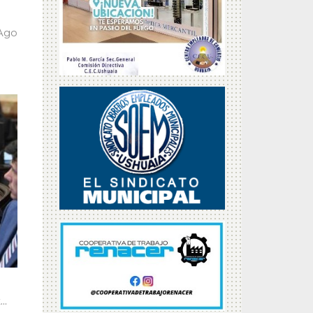
 Ago
..