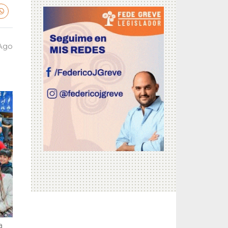
 Ago
a