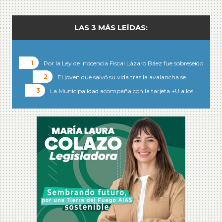
LAS 3 MÁS LEÍDAS:
Por la Ley de Inocencia Fiscal Lázaro Báez fue sobreseído
El joven que salvó su vida tras la avalancha se…
La Municipalidad acompaña con la tarjeta +U a los…