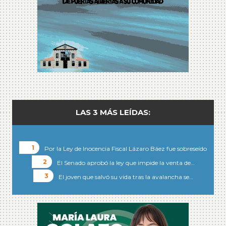
LAS 3 MÁS LEÍDAS:
Por la Ley de Inocencia Fiscal Lázaro Báez fue sobreseído
El Senado aprobó la ley que impide la venta de…
El joven que salvó su vida tras la avalancha se…