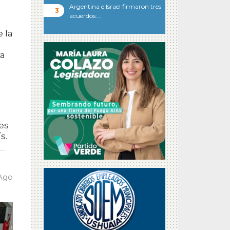
Argentina e Israel firmaron tres
acuerdos:…
 la
ra
es
s.
 Ago