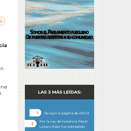
cia
en
ene
LAS 3 MÁS LEÍDAS:
.
Se cayó la página de ARCA
Por la Ley de Inocencia Fiscal
Lázaro Báez fue sobreseído