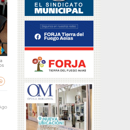
ga
bs
 Ago