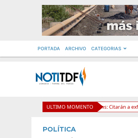
PORTADA
ARCHIVO
CATEGORIAS
de la Propiedad Privada
ULTIMO MOMENTO
Leolabs: Citarán a exfunciona
POLÍTICA