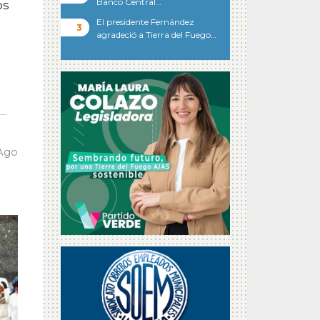
Banco Central…
os
El presidente Fernández
agradeció a Tierra del Fuego…
 Ago