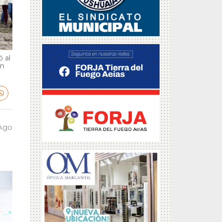
 al
en
 Ago