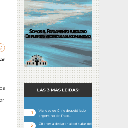
gar
2
os
LAS 3 MÁS LEÍDAS:
or
Vialidad de Chile despejó lado
argentino del Paso…
Citaron a declarar al extitular del