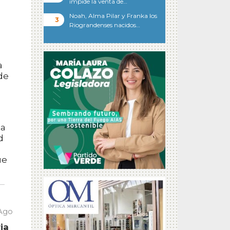
impide la venta de…
Noah, Alma Pilar y Franka los
Riograndenses nacidos…
a
de
ma
d
ue
 Ago
ia