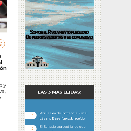
a
l
ión
o y
va,
LAS 3 MÁS LEÍDAS:
o
Por la Ley de Inocencia Fiscal
Lázaro Báez fue sobreseído
El Senado aprobó la ley que