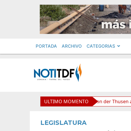
PORTADA
ARCHIVO
CATEGORIAS
oliviana”, afirmó Becerra
ULTIMO MOMENTO
Von der Thusen anunció la
LEGISLATURA