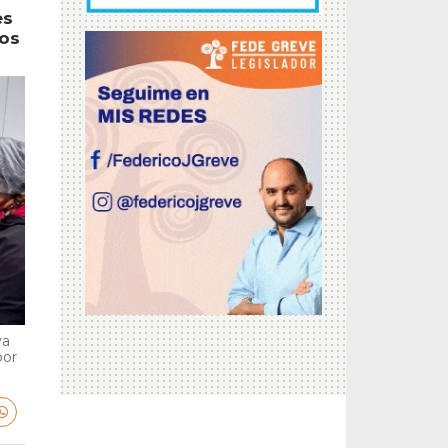
es
tos
va
por