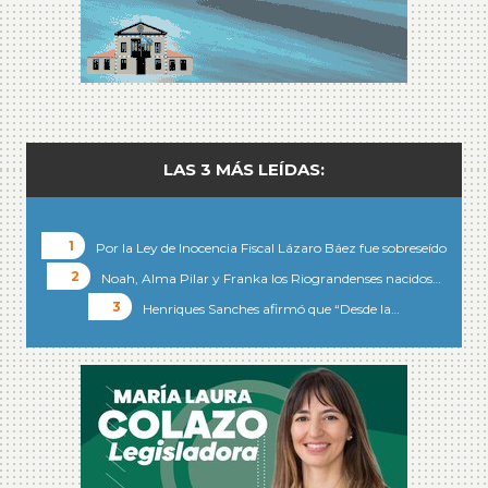
LAS 3 MÁS LEÍDAS:
Por la Ley de Inocencia Fiscal Lázaro Báez fue sobreseído
Noah, Alma Pilar y Franka los Riograndenses nacidos…
Henriques Sanches afirmó que “Desde la…