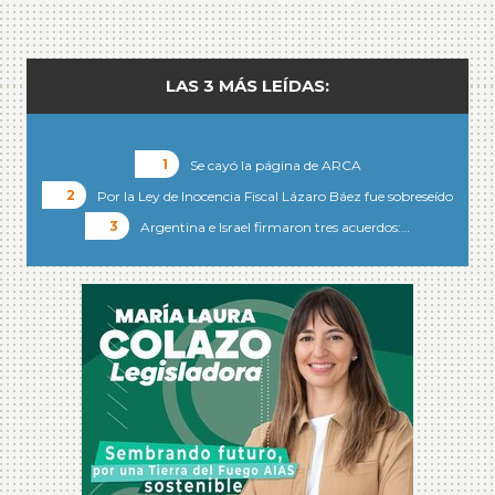
LAS 3 MÁS LEÍDAS:
Se cayó la página de ARCA
Por la Ley de Inocencia Fiscal Lázaro Báez fue sobreseído
Argentina e Israel firmaron tres acuerdos:…