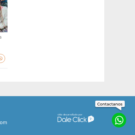
a
com