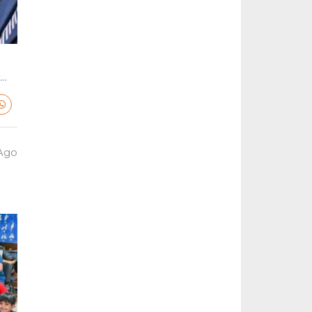
..
 Ago