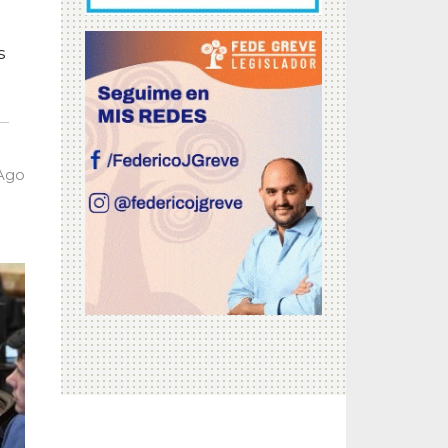
s
 Ago