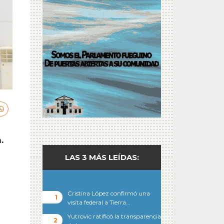
.
s
LAS 3 MÁS LEÍDAS:
Cristina López confirmó una
visita federal a Tierra…
Yutrovic ratificó la transparencia