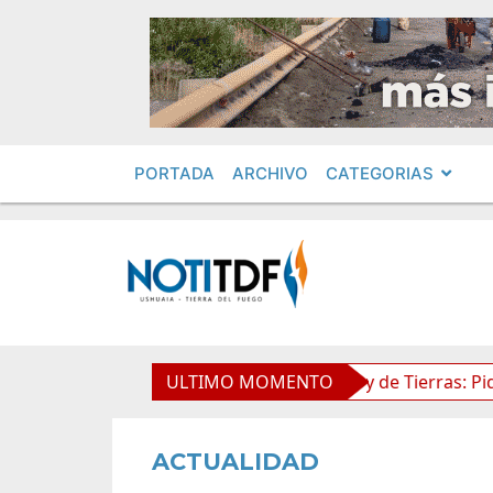
PORTADA
ARCHIVO
CATEGORIAS
ientos en Obras Privadas
ULTIMO MOMENTO
Ley de Tierras: Piden impugn
ACTUALIDAD