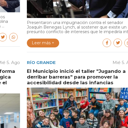
ios
olina
Presentaron una impugnación contra el senador
...
Joaquín Benegas Lynch, al sostener que existe un
presunto conflicto de intereses que le impediría int.
Leer más +
ié 5. Ago
RÍO GRANDE
Mié 5.
aforma
El Municipio inició el taller "Jugando a
égica
derribar barreras" para promover la
 el
accesibilidad desde las infancias