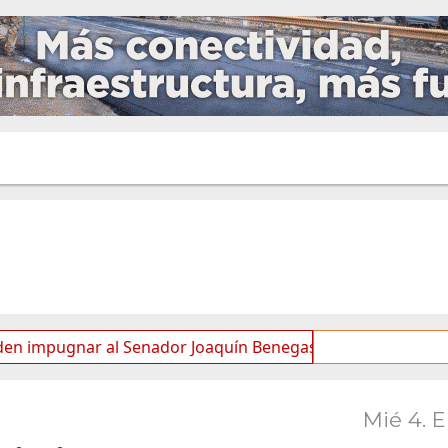
ar al Senador Joaquín Benegas Lynch por “conflicto de inte
Mié 4. 