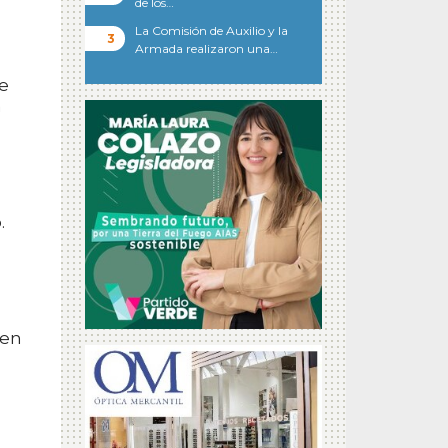
de los…
La Comisión de Auxilio y la
Armada realizaron una…
de
n
.
 en