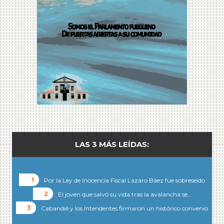
LAS 3 MÁS LEÍDAS:
Por la Ley de Inocencia Fiscal Lázaro Báez fue sobreseído
El joven que salvó su vida tras la avalancha se…
Cabandié y los Intendentes firmaron un histórico convenio