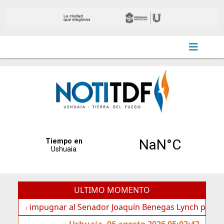
ULTIMO MOMENTO
 impugnar al Senador Joaquín Benegas Lynch por “conflicto d
Ushuaia, 06 agosto 2026 05:02:42