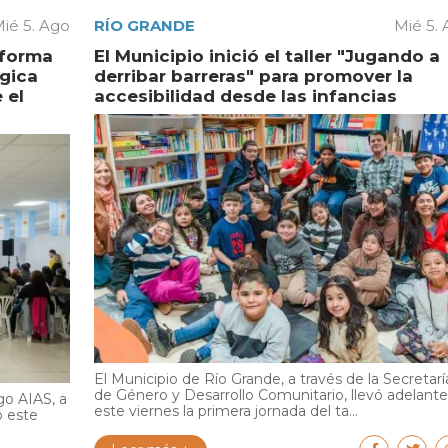
ié 5. Ago
RÍO GRANDE
Mié 5.
aforma
El Municipio inició el taller "Jugando a
égica
derribar barreras" para promover la
 el
accesibilidad desde las infancias
El Municipio de Río Grande, a través de la Secretarí
de Género y Desarrollo Comunitario, llevó adelante
go AIAS, a
este viernes la primera jornada del ta...
ó este