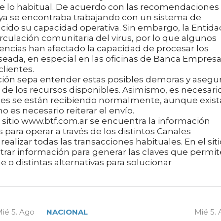
 lo habitual. De acuerdo con las recomendaciones
o ya se encontraba trabajando con un sistema de
ucido su capacidad operativa. Sin embargo, la Entida
rculación comunitaria del virus, por lo que algunos
encias han afectado la capacidad de procesar los
seada, en especial en las oficinas de Banca Empresa
clientes.
ción sepa entender estas posibles demoras y asegu
 de los recursos disponibles. Asimismo, es necesari
tudes se están recibiendo normalmente, aunque exist
 es necesario reiterar el envío.
l sitio www.btf.com.ar se encuentra la información
 para operar a través de los distintos Canales
ealizar todas las transacciones habituales. En el siti
rar información para generar las claves que permi
e o distintas alternativas para solucionar
ié 5. Ago
NACIONAL
Mié 5.