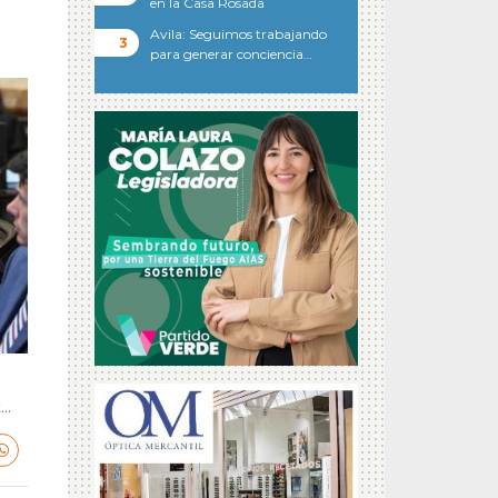
en la Casa Rosada
Avila: Seguimos trabajando
para generar conciencia…
..