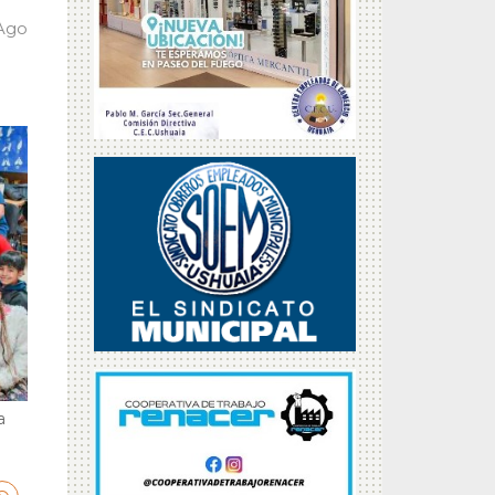
 Ago
a