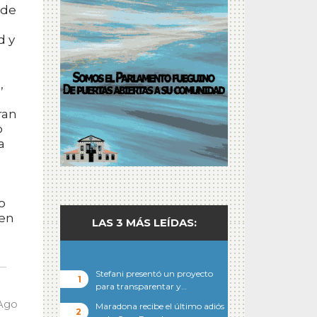
 de
d y
,
ran
o
a
o
ten
LAS 3 MÁS LEÍDAS:
Stefani presentó un proyecto
para transparentar y…
 Ago
Maradona recibe el último adiós