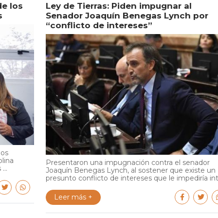
de los
Ley de Tierras: Piden impugnar al
s
Senador Joaquín Benegas Lynch por
“conflicto de intereses”
ios
olina
Presentaron una impugnación contra el senador
...
Joaquín Benegas Lynch, al sostener que existe un
presunto conflicto de intereses que le impediría int.
Leer más +