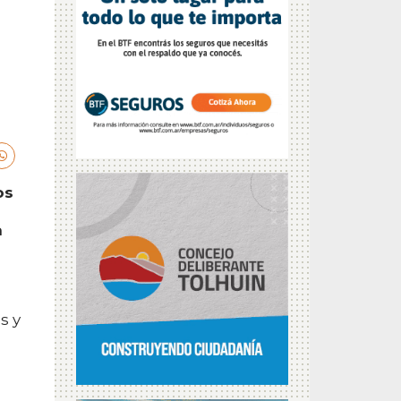
os
a
s y