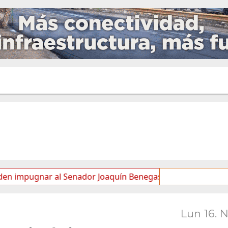
pugnar al Senador Joaquín Benegas Lynch por “conflicto de i
Lun 16. 