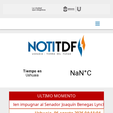
ULTIMO MOMENTO
den impugnar al Senador Joaquín Benegas Lynch por “conflic
Ushuaia, 06 agosto 2026 04:11:04