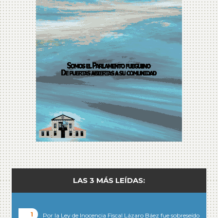
LAS 3 MÁS LEÍDAS:
Por la Ley de Inocencia Fiscal Lázaro Báez fue sobreseído