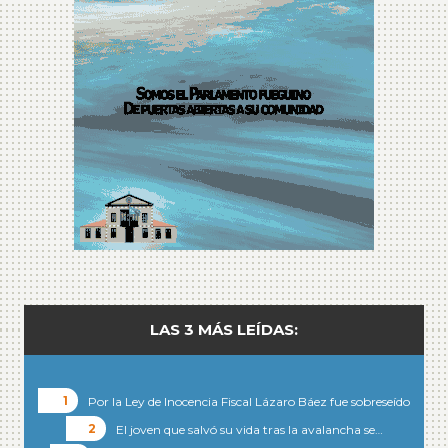
LAS 3 MÁS LEÍDAS:
Por la Ley de Inocencia Fiscal Lázaro Báez fue sobreseído
El joven que salvó su vida tras la avalancha se…