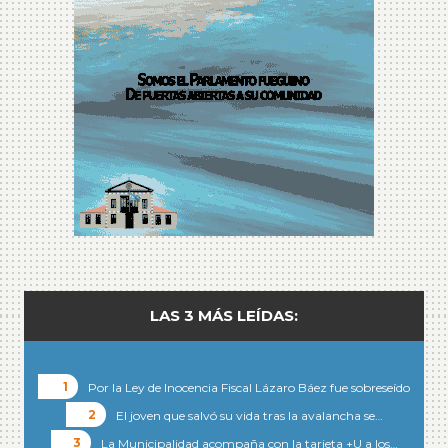
LAS 3 MÁS LEÍDAS:
Por la Ley de Inocencia Fiscal Lázaro Báez fue sobreseído
El joven que salvó su vida tras la avalancha se…
La Municipalidad acompaña con la tarjeta +U a los…