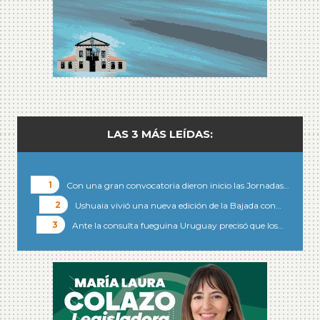
LAS 3 MÁS LEÍDAS:
Con una gran convocatoria dieron inicio las Jornadas…
Ushuaia vivió una nueva edición de la Bajada con…
Ante la consulta fueguina Uruguay precisó que los…