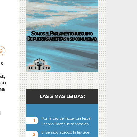
es
s,
tar
ma
LAS 3 MÁS LEÍDAS:
l
Por la Ley de Inocencia Fiscal
Lázaro Báez fue sobreseído
El Senado aprobó la ley que