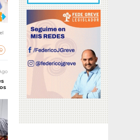
el
 Ago
es
tos