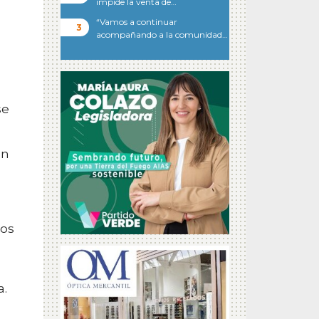
impide la venta de…
“Vamos a continuar
acompañando a la comunidad…
se
ón
mos
a.