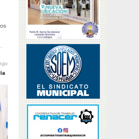
mos
 Ago
ia