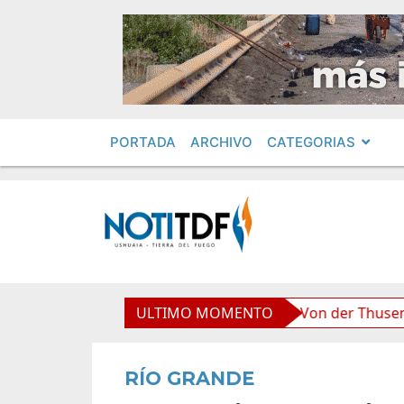
PORTADA
ARCHIVO
CATEGORIAS
oliviana”, afirmó Becerra
ULTIMO MOMENTO
Von der Thusen anunció la
RÍO GRANDE