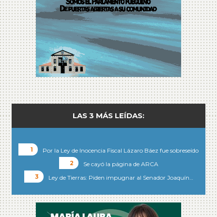
LAS 3 MÁS LEÍDAS:
Por la Ley de Inocencia Fiscal Lázaro Báez fue sobreseído
Se cayó la página de ARCA
Ley de Tierras: Piden impugnar al Senador Joaquín…