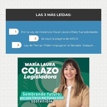
LAS 3 MÁS LEÍDAS:
Por la Ley de Inocencia Fiscal Lázaro Báez fue sobreseído
Se cayó la página de ARCA
Ley de Tierras: Piden impugnar al Senador Joaquín…