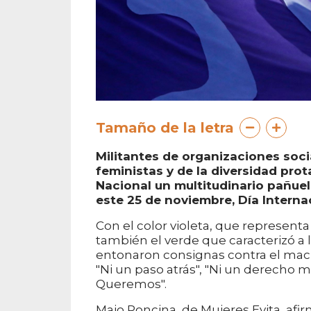
Tamaño de la letra
Militantes de organizaciones socia
feministas y de la diversidad pro
Nacional un multitudinario pañuel
este 25 de noviembre, Día Internac
Con el color violeta, que representa 
también el verde que caracterizó a l
entonaron consignas contra el machi
"Ni un paso atrás", "Ni un derecho 
Queremos".
Majo Poncina, de Mujeres Evita, afi