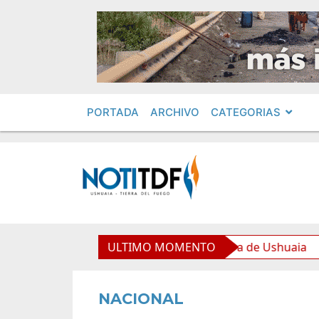
PORTADA
ARCHIVO
CATEGORIAS
 equipamiento para la Nueva Usina de Ushuaia
ULTIMO MOMENTO
El Go
NACIONAL