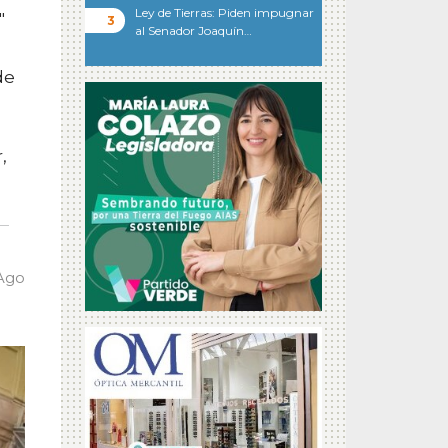
Ley de Tierras: Piden impugnar
"
al Senador Joaquín…
de
,
 Ago