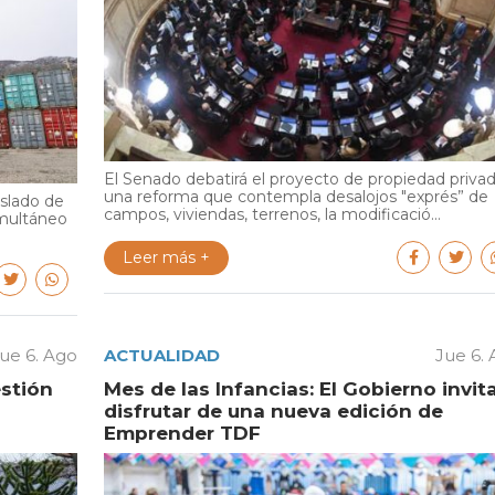
El Senado debatirá el proyecto de propiedad privad
una reforma que contempla desalojos "exprés” de
aslado de
campos, viviendas, terrenos, la modificació...
multáneo
Leer más +
ue 6. Ago
ACTUALIDAD
Jue 6.
estión
Mes de las Infancias: El Gobierno invit
disfrutar de una nueva edición de
Emprender TDF