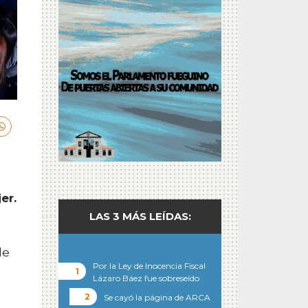
er.
LAS 3 MÁS LEÍDAS:
de
Por la Ley de Inocencia Fiscal
Lázaro Báez fue sobreseído
Se cayó la página de ARCA