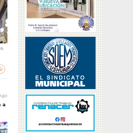
a,
 Ago
a a