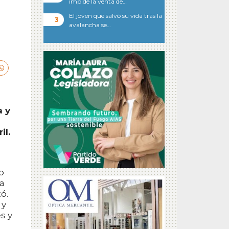
impide la venta de…
El joven que salvó su vida tras la
avalancha se…
a y
il.
o
za
ó.
 y
s y