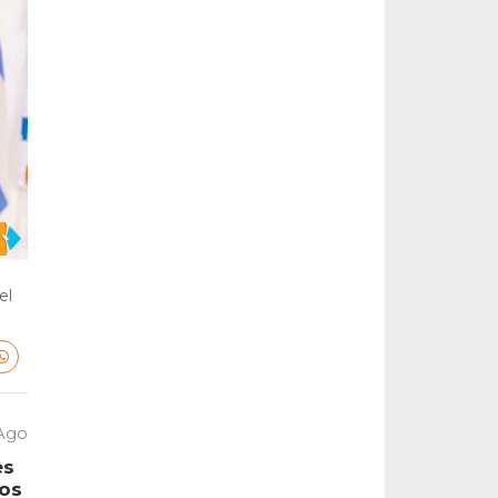
el
 Ago
es
tos