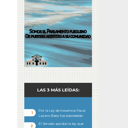
LAS 3 MÁS LEÍDAS:
Por la Ley de Inocencia Fiscal
Lázaro Báez fue sobreseído
El Senado aprobó la ley que