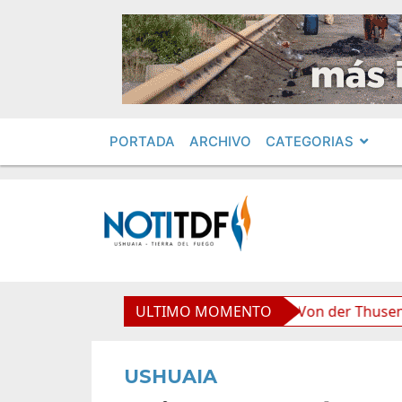
PORTADA
ARCHIVO
CATEGORIAS
liviana”, afirmó Becerra
ULTIMO MOMENTO
Von der Thusen anunció la c
USHUAIA