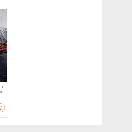
va
por