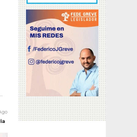
 Ago
ia