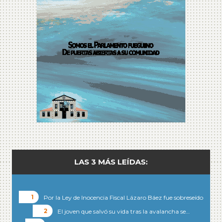
LAS 3 MÁS LEÍDAS:
Por la Ley de Inocencia Fiscal Lázaro Báez fue sobreseído
El joven que salvó su vida tras la avalancha se…