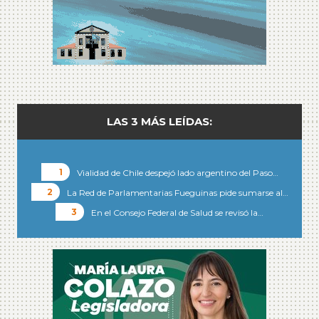
LAS 3 MÁS LEÍDAS:
Vialidad de Chile despejó lado argentino del Paso…
La Red de Parlamentarias Fueguinas pide sumarse al…
En el Consejo Federal de Salud se revisó la…