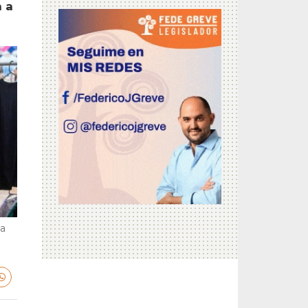
a a
la