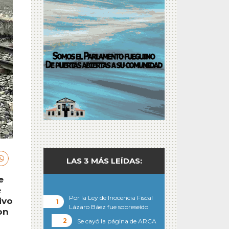
LAS 3 MÁS LEÍDAS:
e
e
Por la Ley de Inocencia Fiscal
ivo
Lázaro Báez fue sobreseído
on
Se cayó la página de ARCA