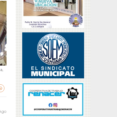
a,
 Ago