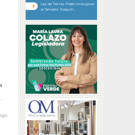
Ley de Tierras: Piden impugnar
al Senador Joaquín…
a
 Ago