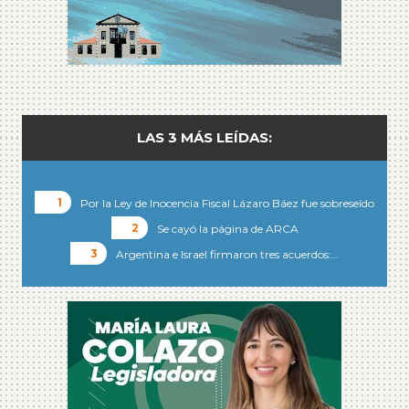
LAS 3 MÁS LEÍDAS:
Por la Ley de Inocencia Fiscal Lázaro Báez fue sobreseído
Se cayó la página de ARCA
Argentina e Israel firmaron tres acuerdos:…