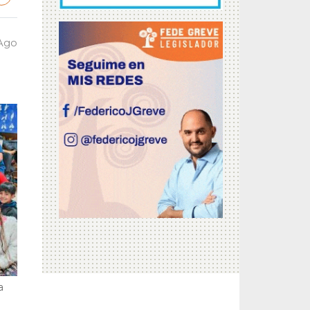
 Ago
a