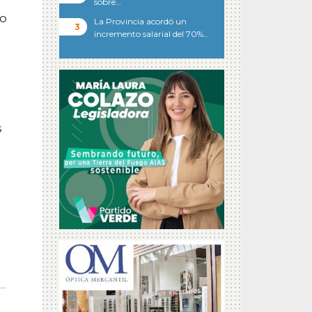
sobre…
lo
La Provincia acordó un
incremento salarial del 70%…
s