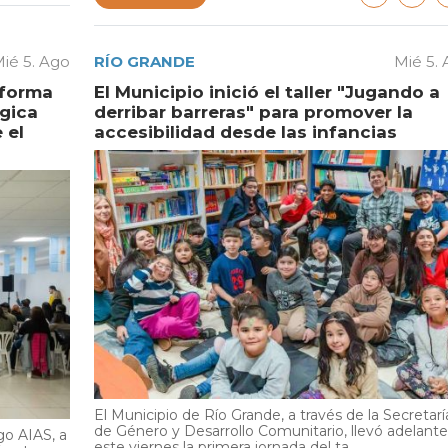
ié 5. Ago
RÍO GRANDE
Mié 5.
aforma
El Municipio inició el taller "Jugando a
égica
derribar barreras" para promover la
 el
accesibilidad desde las infancias
El Municipio de Río Grande, a través de la Secretarí
de Género y Desarrollo Comunitario, llevó adelante
go AIAS, a
este viernes la primera jornada del ta...