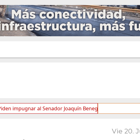
pugnar al Senador Joaquín Benegas Lynch por “conflicto de i
Vie 20. 