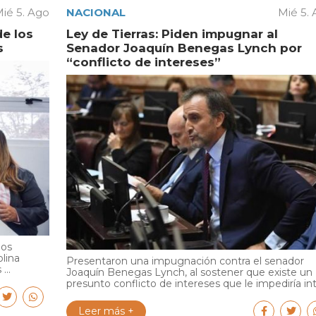
ié 5. Ago
NACIONAL
Mié 5.
de los
Ley de Tierras: Piden impugnar al
s
Senador Joaquín Benegas Lynch por
“conflicto de intereses”
ios
olina
Presentaron una impugnación contra el senador
...
Joaquín Benegas Lynch, al sostener que existe un
presunto conflicto de intereses que le impediría int.
Leer más +