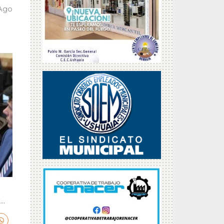
 Ago
..