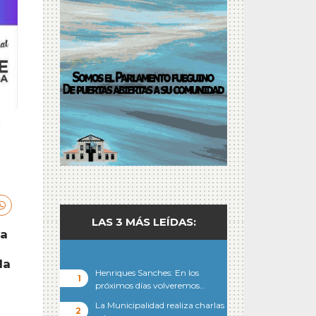
LAS 3 MÁS LEÍDAS:
va
la
Henriques Sanches: En los
próximos días volveremos…
La Municipalidad realiza charlas