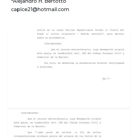
*Alejandro H. Bertotto
capice21@hotmail.com