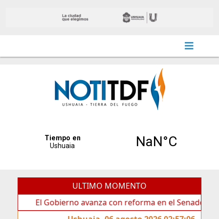
ULTIMO MOMENTO
El Gobierno avanza con reforma en el Senado
Ideas 
Ushuaia, 06 agosto 2026 02:57:06