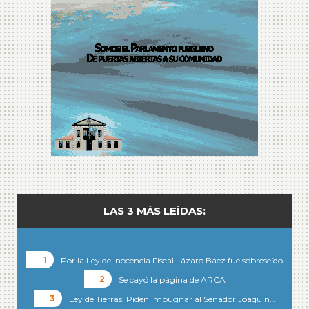
LAS 3 MÁS LEÍDAS:
Por la Ley de Inocencia Fiscal Lázaro Báez fue sobreseído
Se cayó la página de ARCA
Ley de Tierras: Piden impugnar al Senador Joaquín…