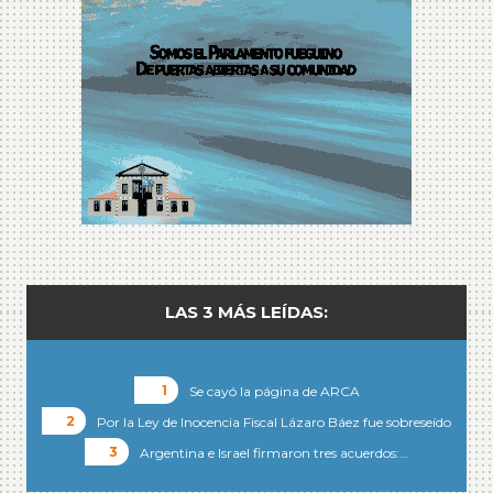
LAS 3 MÁS LEÍDAS:
Se cayó la página de ARCA
Por la Ley de Inocencia Fiscal Lázaro Báez fue sobreseído
Argentina e Israel firmaron tres acuerdos:…