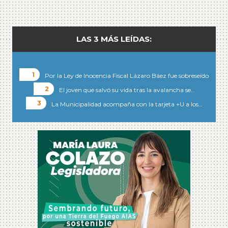
LAS 3 MÁS LEÍDAS:
Por la Ley de Inocencia Fiscal Lázaro Báez fue sobreseído
El joven que salvó su vida tras la avalancha se…
La Municipalidad acompaña con la tarjeta +U a los…