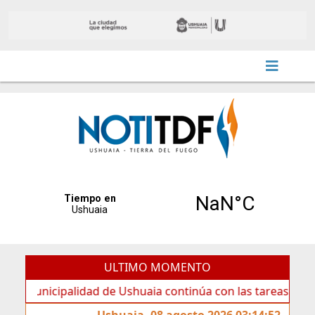
ULTIMO MOMENTO
icipalidad de Ushuaia continúa con las tareas de mantenim
Ushuaia, 08 agosto 2026 03:14:52