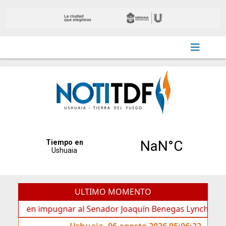
ULTIMO MOMENTO
en impugnar al Senador Joaquín Benegas Lynch por “conflict
Ushuaia, 06 agosto 2026 05:06:22