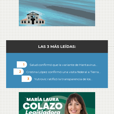
LAS 3 MÁS LEÍDAS:
Salud confirmó que la variante de Hantavirus…
Cristina López confirmó una visita federal a Tierra…
Yutrovic ratificó la transparencia de los…