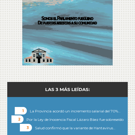
LAS 3 MÁS LEÍDAS:
La Provincia acordó un incremento salarial del 70%…
Por la Ley de Inocencia Fiscal Lázaro Báez fue sobreseído
Salud confirmó que la variante de Hantavirus…