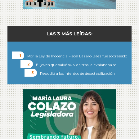
LAS 3 MÁS LEÍDAS:
Por la Ley de Inocencia Fiscal Lázaro Báez fue sobreseído
El joven que salvó su vida tras la avalancha se…
Repudió a los intentos de desestabilización