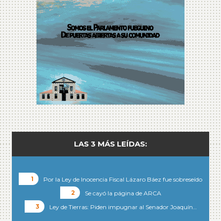
LAS 3 MÁS LEÍDAS:
Por la Ley de Inocencia Fiscal Lázaro Báez fue sobreseído
Se cayó la página de ARCA
Ley de Tierras: Piden impugnar al Senador Joaquín…