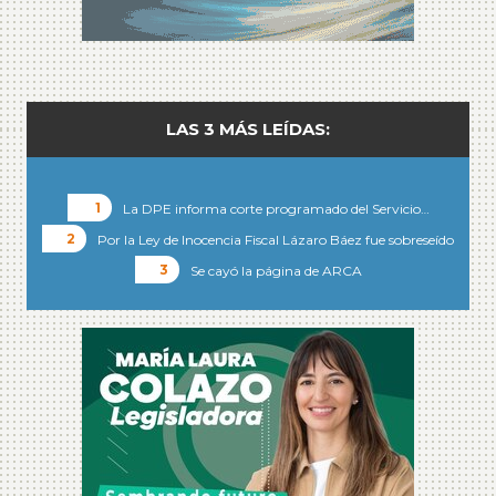
LAS 3 MÁS LEÍDAS:
La DPE informa corte programado del Servicio…
Por la Ley de Inocencia Fiscal Lázaro Báez fue sobreseído
Se cayó la página de ARCA