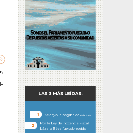
r,
d-
LAS 3 MÁS LEÍDAS:
Se cayó la página de ARCA
Por la Ley de Inocencia Fiscal
Lázaro Báez fue sobreseído