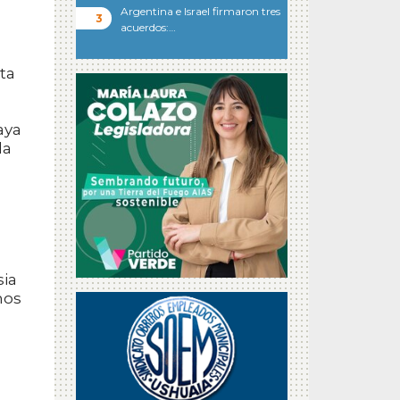
Argentina e Israel firmaron tres
acuerdos:…
ta
aya
la
sia
mos