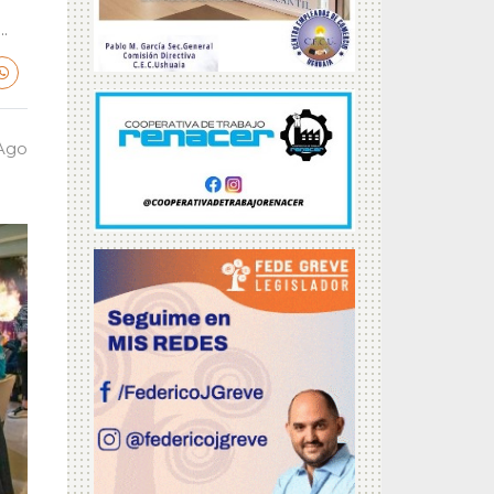
.
 Ago
a