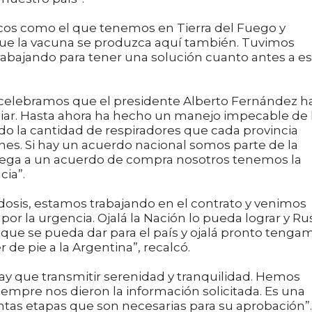
cos como el que tenemos en Tierra del Fuego y
 que la vacuna se produzca aquí también. Tuvimos
rabajando para tener una solución cuanto antes a es
“celebramos que el presidente Alberto Fernández h
iar. Hasta ahora ha hecho un manejo impecable de 
o la cantidad de respiradores que cada provincia
nes. Si hay un acuerdo nacional somos parte de la
 llega a un acuerdo de compra nosotros tenemos la
cia”.
dosis, estamos trabajando en el contrato y venimos
or la urgencia. Ojalá la Nación lo pueda lograr y Ru
ue se pueda dar para el país y ojalá pronto tenga
 de pie a la Argentina”, recalcó.
ay que transmitir serenidad y tranquilidad. Hemos
 siempre nos dieron la información solicitada. Es una
ntas etapas que son necesarias para su aprobación”.