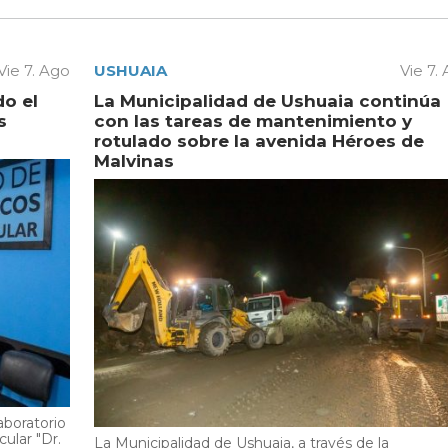
Vie 7. Ago
USHUAIA
Vie 7.
do el
La Municipalidad de Ushuaia continúa
s
con las tareas de mantenimiento y
rotulado sobre la avenida Héroes de
Malvinas
aboratorio
cular "Dr.
La Municipalidad de Ushuaia, a través de la