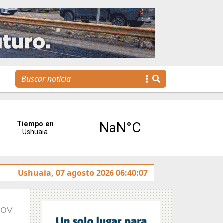
y rotulado sobre la avenida Héroes de Malvinas
Ushuaia, 07 agosto 2026 06:40:07
Gobie
Nov