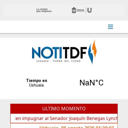
ULTIMO MOMENTO
en impugnar al Senador Joaquín Benegas Lynch por “conflict
Ushuaia, 06 agosto 2026 01:30:03