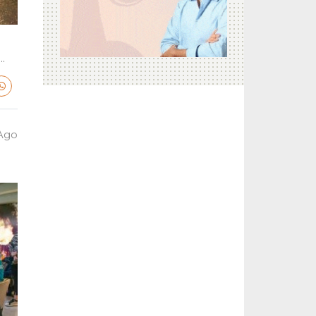
.
 Ago
a