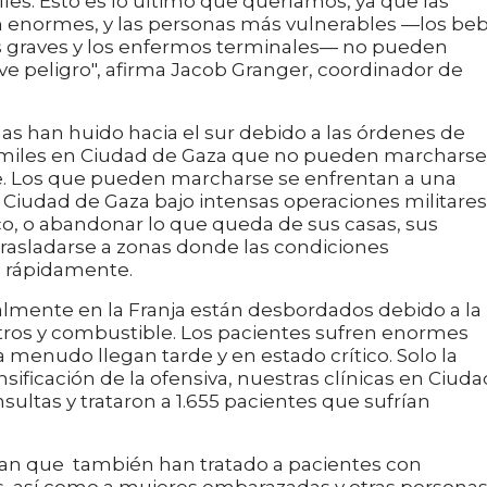
líes. Esto es lo último que queríamos, ya que las
 enormes, y las personas más vulnerables —los be
os graves y los enfermos terminales— no pueden
ve peligro", afirma Jacob Granger, coordinador de
 han huido hacia el sur debido a las órdenes de
e miles en Ciudad de Gaza que no pueden marcharse
e. Los que pueden marcharse se enfrentan a una
Ciudad de Gaza bajo intensas operaciones militares
o, o abandonar lo que queda de sus casas, sus
trasladarse a zonas donde las condiciones
o rápidamente.
almente en la Franja están desbordados debido a la
tros y combustible. Los pacientes sufren enormes
 a menudo llegan tarde y en estado crítico. Solo la
sificación de la ofensiva, nuestras clínicas en Ciuda
ultas y trataron a 1.655 pacientes que sufrían
an que también han tratado a pacientes con
 así como a mujeres embarazadas y otras persona