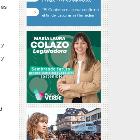
Lázaro Báez fue sobreseído
bés
“El Gobierno nacional confirmó
el fin del programa Remediar”
 y
 y
d
s