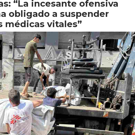
as: “La incesante ofensiva
 ha obligado a suspender
s médicas vitales”