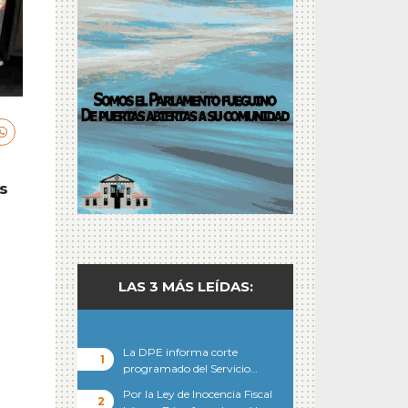
s
LAS 3 MÁS LEÍDAS:
La DPE informa corte
programado del Servicio…
Por la Ley de Inocencia Fiscal