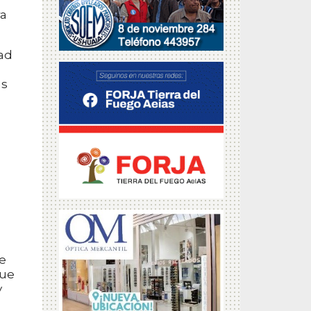
ra
ad
as
de
que
y