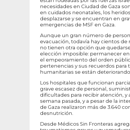
están rodeadas por las fuerzas israe
necesidades en Ciudad de Gaza son
en cuidados neonatales, los herid
desplazarse y se encuentran en gra
emergencias de MSF en Gaza.
Aunque un gran número de personas
evacuación, todavía hay cientos d
no tienen otra opción que quedars
elección imposible: permanecer en 
el empeoramiento del orden públic
pertenencias y sus recuerdos para 
humanitarias se están deteriorand
Los hospitales que funcionan parci
grave escasez de personal, suminis
dificultades para recibir atención, y
semana pasada, y a pesar de la inten
de Gaza realizaron más de 3.640 cons
desnutrición.
Desde Médicos Sin Fronteras agreg
traumatismos graves y quemaduras,