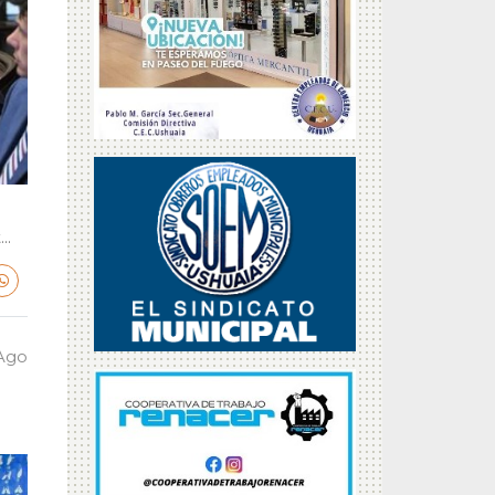
..
 Ago