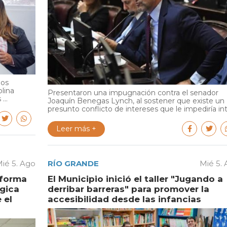
ios
olina
Presentaron una impugnación contra el senador
...
Joaquín Benegas Lynch, al sostener que existe un
presunto conflicto de intereses que le impediría int.
Leer más +
ié 5. Ago
RÍO GRANDE
Mié 5.
aforma
El Municipio inició el taller "Jugando a
égica
derribar barreras" para promover la
 el
accesibilidad desde las infancias