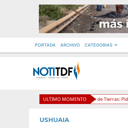
PORTADA
ARCHIVO
CATEGORIAS
imientos en Obras Privadas
ULTIMO MOMENTO
Ley de Tierras: Piden impu
USHUAIA