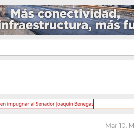
gnar al Senador Joaquín Benegas Lynch por “conflicto de in
Mar 10. 