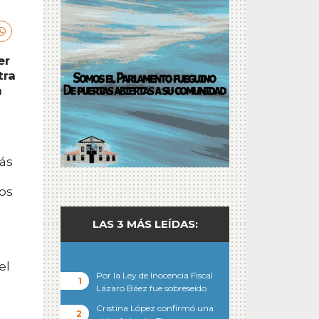
er
tra
a
ás
o
mos
LAS 3 MÁS LEÍDAS:
el
Por la Ley de Inocencia Fiscal
Lázaro Báez fue sobreseído
Cristina López confirmó una