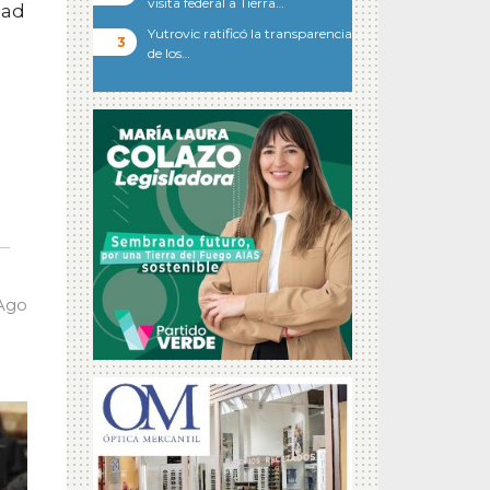
visita federal a Tierra…
dad
Yutrovic ratificó la transparencia
de los…
 Ago