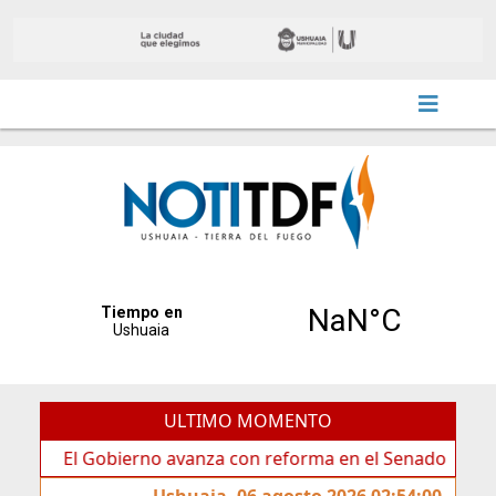
ULTIMO MOMENTO
l Gobierno avanza con reforma en el Senado
Ideas de
Ushuaia, 06 agosto 2026 02:54:00