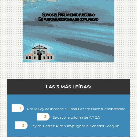
LAS 3 MÁS LEÍDAS:
Por la Ley de Inocencia Fiscal Lázaro Báez fue sobreseído
Se cayó la página de ARCA
Ley de Tierras: Piden impugnar al Senador Joaquín…