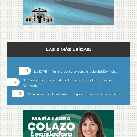
LAS 3 MÁS LEÍDAS:
La DPE informa corte programado del Servicio…
“El Gobierno nacional confirmó el fin del programa
Remediar”
“Camuzzi no hizo ningún tipo de inversión porque no…