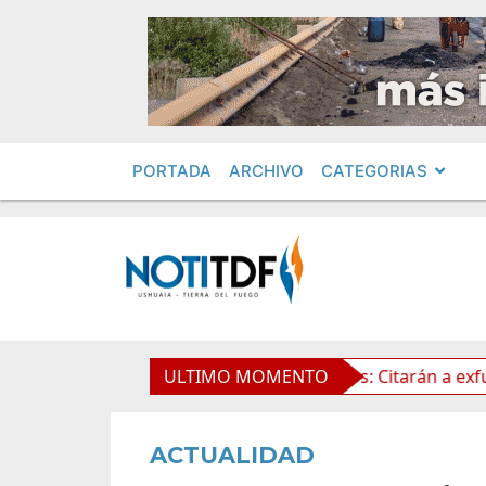
PORTADA
ARCHIVO
CATEGORIAS
la Propiedad Privada
ULTIMO MOMENTO
Leolabs: Citarán a exfuncionario
ACTUALIDAD