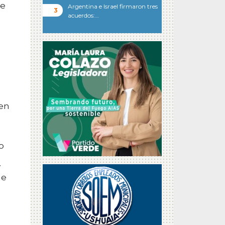
ue
Argentina e Israel firmaron tres
acuerdos:…
ven
o
y
ue