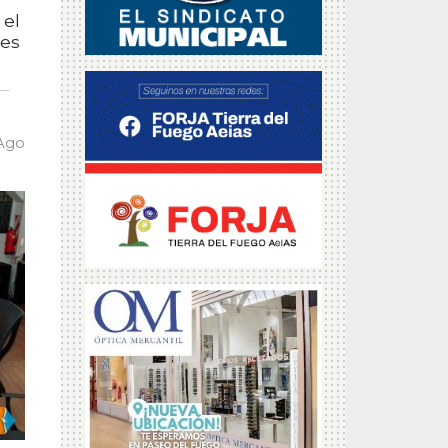
 el
les
 Ago