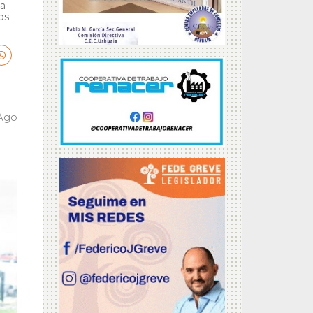
ga
bs
 Ago