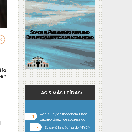
Río
ven
LAS 3 MÁS LEÍDAS:
Por la Ley de Inocencia Fiscal
Lázaro Báez fue sobreseído
l
Se cayó la página de ARCA