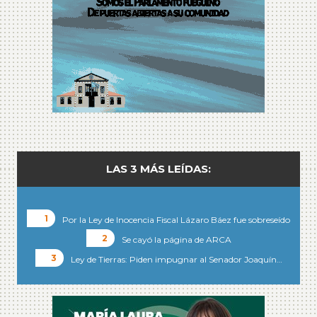
LAS 3 MÁS LEÍDAS:
Por la Ley de Inocencia Fiscal Lázaro Báez fue sobreseído
Se cayó la página de ARCA
Ley de Tierras: Piden impugnar al Senador Joaquín…