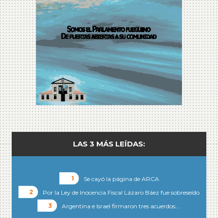
LAS 3 MÁS LEÍDAS:
Se cayó la página de ARCA
Por la Ley de Inocencia Fiscal Lázaro Báez fue sobreseído
Argentina e Israel firmaron tres acuerdos:…