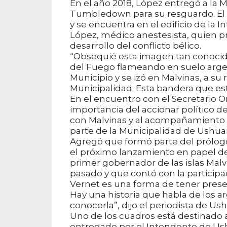
En el año 2018, López entregó a la 
Tumbledown para su resguardo. El p
y se encuentra en el edificio de la 
López, médico anestesista, quien pr
desarrollo del conflicto bélico.
“Obsequié esta imagen tan conocida 
del Fuego flameando en suelo argen
Municipio y se izó en Malvinas, a s
Municipalidad. Esta bandera que es
En el encuentro con el Secretario 
importancia del accionar político d
con Malvinas y al acompañamiento q
parte de la Municipalidad de Ushuai
Agregó que formó parte del prólogo 
el próximo lanzamiento en papel del
primer gobernador de las islas Malv
pasado y que contó con la participac
Vernet es una forma de tener present
Hay una historia que habla de los a
conocerla”, dijo el periodista de Ush
Uno de los cuadros está destinado a
entregado por el Intendente de Ushu