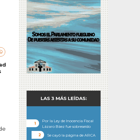
dad
s
LAS 3 MÁS LEÍDAS:
Por la Ley de Inocencia Fiscal
Lázaro Báez fue sobreseído
 de
Se cayó la página de ARCA