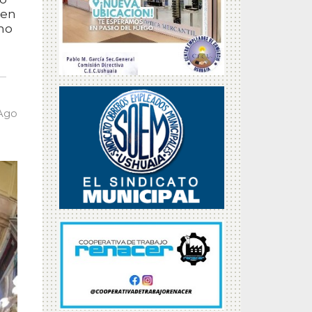
 en
omo
 Ago