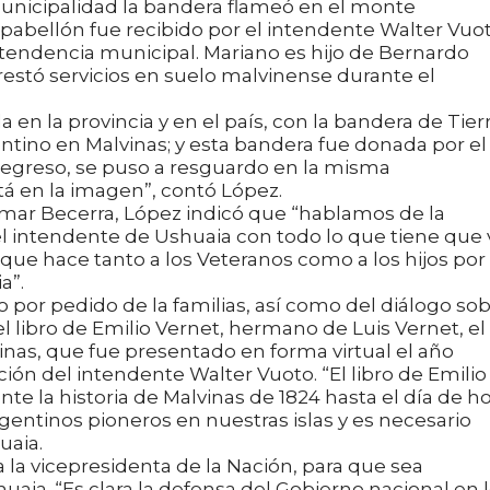
Municipalidad la bandera flameó en el monte
abellón fue recibido por el intendente Walter Vuo
Intendencia municipal. Mariano es hijo de Bernardo
estó servicios en suelo malvinense durante el
en la provincia y en el país, con la bandera de Tier
tino en Malvinas; y esta bandera fue donada por el
u regreso, se puso a resguardo en la misma
tá en la imagen”, contó López.
Omar Becerra, López indicó que “hablamos de la
el intendente de Ushuaia con todo lo que tiene que 
ue hace tanto a los Veteranos como a los hijos por
a”.
por pedido de la familias, así como del diálogo so
 libro de Emilio Vernet, hermano de Luis Vernet, el
inas, que fue presentado en forma virtual el año
ión del intendente Walter Vuoto. “El libro de Emilio
e la historia de Malvinas de 1824 hasta el día de ho
rgentinos pioneros en nuestras islas y es necesario
uaia.
 la vicepresidenta de la Nación, para que sea
aia. “Es clara la defensa del Gobierno nacional en 