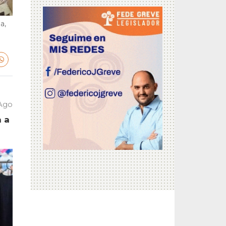
a,
 Ago
a a