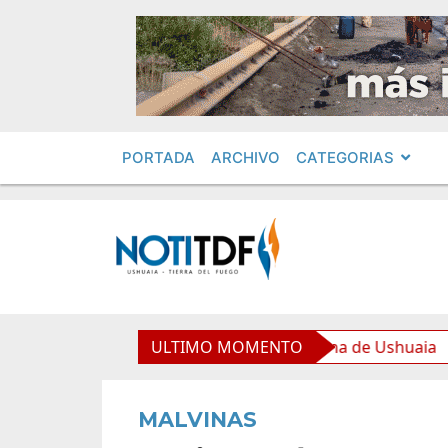
PORTADA
ARCHIVO
CATEGORIAS
e equipamiento para la Nueva Usina de Ushuaia
ULTIMO MOMENTO
El G
MALVINAS