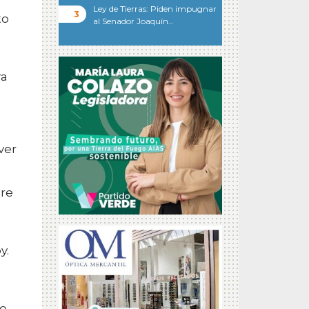
Ley de Tierras: Piden impugnar
to
al Senador Joaquín…
ra
ver
bre
y.
lo